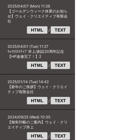
2025/04/07 (Mon) 11:26
【ゴールデンウィーク休業のお知ら
せ】ウェイ・クリエイティブ有限会
社
HTML
TEXT
/
2025/04/01 (Tue) 11:27
ｳｪｲｸﾘｴｲﾃｨﾌﾞ井上/創設20周年記念
【HP改修完了！】2
HTML
TEXT
/
2025/01/14 (Tue) 14:42
【新年のご挨拶】ウェイ・クリエイ
ティブ有限会社
HTML
TEXT
/
2024/09/25 (Wed) 10:35
【御朱印帳のご案内】ウェイ・クリ
エイティブ井上
HTML
TEXT
/